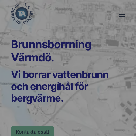
Brunnsborrning
Värmdö.
Vi borrar vattenbrunn
och energihål för
bergvärme.
Kontakta oss