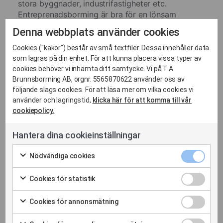
stora byggnader, industrifastigheter etc.
Entreprenadsborrning är bra för en lönsam
grundvärme för uppvärmning samt kylning av
Denna webbplats använder cookies
fastigheter.
Cookies ("kakor") består av små textfiler. Dessa innehåller data
Läs mer om entreprenadsborrning
som lagras på din enhet. För att kunna placera vissa typer av
cookies behöver vi inhämta ditt samtycke. Vi på T.A.
Brunnsborrning AB, orgnr. 5565870622 använder oss av
följande slags cookies. För att läsa mer om vilka cookies vi
använder och lagringstid,
klicka här för att komma till vår
cookiepolicy.
Senaste nyheterna
Hantera dina cookieinställningar
Nödvänd
Nödvändiga cookies
cookies
Markera
kryssrut
för
Cookies
Cookies för statistik
att
för
Markera
samtycka
statistik
för
Cookies
Cookies för annonsmätning
till
kryssrut
att
för
Markera
användning
samtycka
annonsm
för
av
Cookies