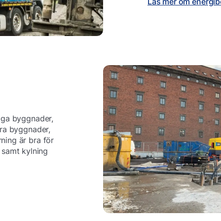
Läs mer om energib
liga byggnader,
tora byggnader,
ning är bra för
samt kylning