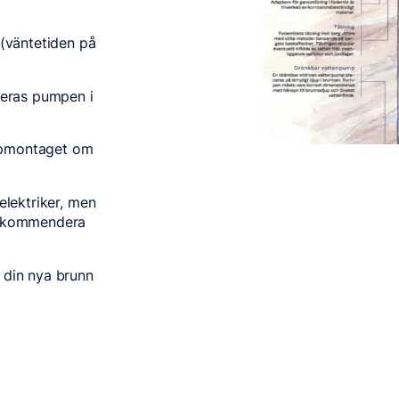
 (väntetiden på
teras pumpen i
mpmontaget om
elektriker, men
rekommendera
 din nya brunn