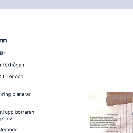
unn
lär
r förfrågan
till er och
ällning planerar
 ni upp borraren
 själv
sterande