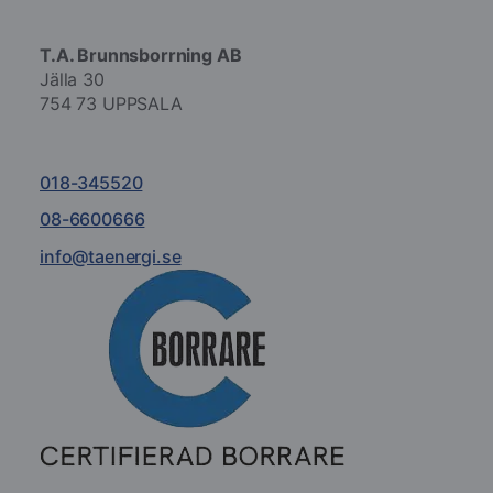
T.A. Brunnsborrning AB
Jälla 30
754 73 UPPSALA
018-345520
08-6600666
info@taenergi.se