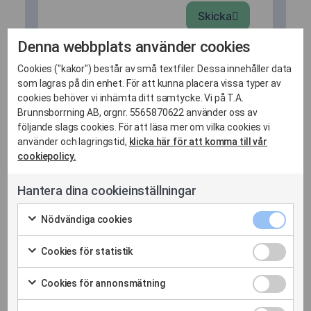
Skicka
Denna webbplats använder cookies
Cookies ("kakor") består av små textfiler. Dessa innehåller data
som lagras på din enhet. För att kunna placera vissa typer av
cookies behöver vi inhämta ditt samtycke. Vi på T.A.
Brunnsborrning AB, orgnr. 5565870622 använder oss av
följande slags cookies. För att läsa mer om vilka cookies vi
Relaterade inlägg
använder och lagringstid,
klicka här för att komma till vår
cookiepolicy.
Hantera dina cookieinställningar
Nödvänd
Nödvändiga cookies
cookies
Markera
kryssrut
för
Cookies
Cookies för statistik
att
för
Markera
samtycka
statistik
för
Cookies
Cookies för annonsmätning
till
kryssrut
att
för
Markera
användning
samtycka
annonsm
för